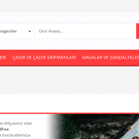
egoriler
ERİ
ÇADIR VE ÇADIR EKİPMANLARI
MASALAR VE SANDALYELE
in ihtiyacınız olan
dFox
va maceralarınıza