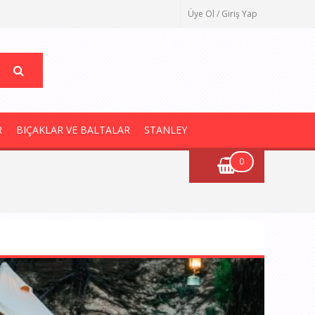
Üye Ol / Giriş Yap
R
BIÇAKLAR VE BALTALAR
STANLEY
0