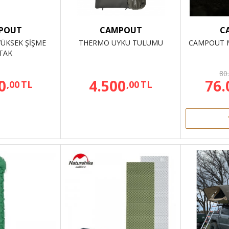
POUT
CAMPOUT
C
 YÜKSEK ŞİŞME
THERMO UYKU TULUMU
CAMPOUT M
TAK
80
0
4.500
76.
,00
TL
,00
TL