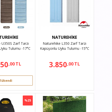
TUREHİKE
NATUREHİKE
 U350S Zarf Tarzı
Naturehike L350 Zarf Tarzı
Uyku Tulumu -17°C
Kapüşonlu Uyku Tulumu -15°C
750
3.850
,00
TL
,00
TL
Tükendi
%25