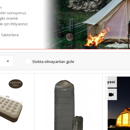
ı
ekler sunuyoruz.
 gibi önemli
 için ihtiyacınız
i faktörlere
Stokta olmayanları gizle
yeni