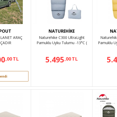
POUT
NATUREHİKE
NA
LANET ARAÇ
Naturehike C300 UltraLight
Naturehik
 ÇADIR
Pamuklu Uyku Tulumu -13°C (
Pamuklu Uy
Çocuk ) MAVİ
Ço
00
5.495
5.
,00
TL
,00
TL
endi