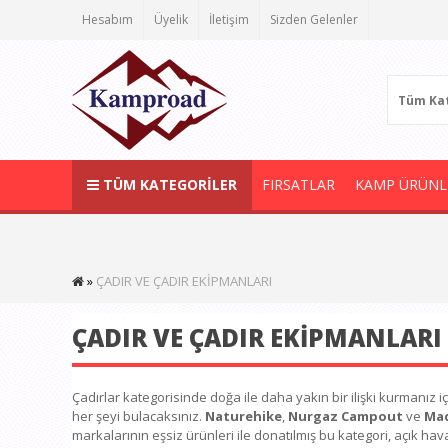
Hesabım
Üyelik
İletişim
Sizden Gelenler
Tüm Kat
TÜM KATEGORİLER
FIRSATLAR
KAMP ÜRÜNL
ÇADIR VE ÇADIR EKİPMANLARI
ÇADIR VE ÇADIR EKİPMANLARI
Çadırlar kategorisinde doğa ile daha yakın bir ilişki kurmanız iç
her şeyi bulacaksınız.
Naturehike
,
Nurgaz Campout
ve
Ma
markalarının eşsiz ürünleri ile donatılmış bu kategori, açık ha