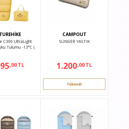
TUREHİKE
CAMPOUT
e C300 UltraLight
SÜNGER YASTIK
ku Tulumu -13°C (
cuk ) SARI
495
1.200
,00
TL
,00
TL
Tükendi