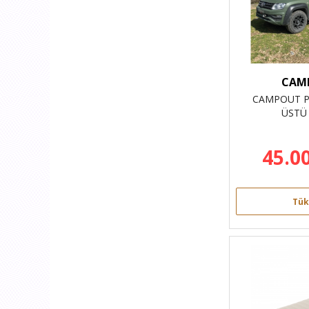
CAM
CAMPOUT P
ÜSTÜ
45.0
Tük