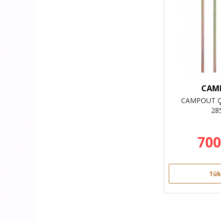
CAM
CAMPOUT Ç
28
700
Tük