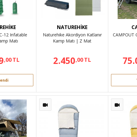
REHİKE
NATUREHİKE
C
C-12 Infatable
Naturehike Akordiyon Katlanır
CAMPOUT 
amp Matı
Kamp Matı | Z Mat
9
2.450
75.
,00
TL
,00
TL
endi