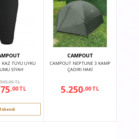
AMPOUT
CAMPOUT
 KAZ TÜYÜ UYKU
CAMPOUT NEPTUNE 3 KAMP
UMU SİYAH
ÇADIRI HAKİ
.500,00 TL
875
5.250
,00
TL
,00
TL
Tükendi