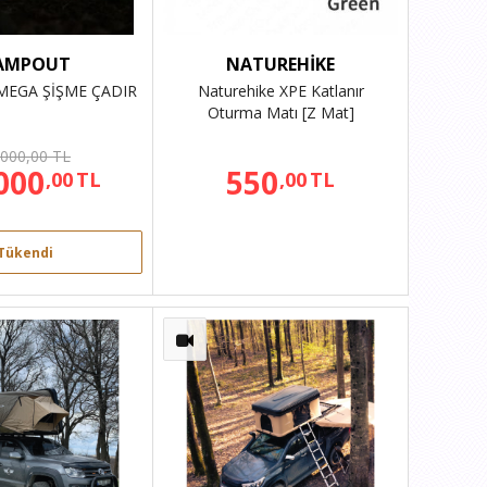
AMPOUT
NATUREHİKE
EGA ŞİŞME ÇADIR
Naturehike XPE Katlanır
Oturma Matı [Z Mat]
.000,00 TL
000
550
,00
TL
,00
TL
Tükendi