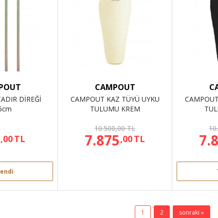
POUT
CAMPOUT
C
ADIR DİREĞİ
CAMPOUT KAZ TÜYÜ UYKU
CAMPOUT
5cm
TULUMU KREM
TUL
10.500,00 TL
10
7.875
7.
,00
TL
,00
TL
endi
1
2
sonraki »