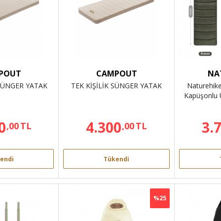
POUT
CAMPOUT
NA
 SÜNGER YATAK
TEK KİŞİLİK SÜNGER YATAK
Naturehike
Kapüşonlu 
0
4.300
3.
,00
TL
,00
TL
endi
Tükendi
%25