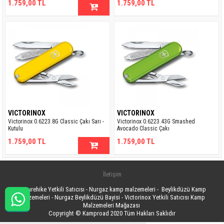
1.759,00 TL
1.759,00 TL
VICTORINOX
VICTORINOX
Victorinox 0.6223.8G Classic Çakı Sarı -
Victorinox 0.6223.43G Smashed
Kutulu
Avocado Classic Çakı
1.759,00 TL
1.759,00 TL
İletişim
Naturehike Yetkili Satıcısı - Nurgaz kamp malzemeleri - Beylikdüzü Kamp
Malzemeleri - Nurgaz Beylikdüzü Bayisi - Victorinox Yetkili Satıcısı Kamp
Malzemeleri Mağazası
Copyright © Kamproad 2020 Tüm Hakları Saklıdır