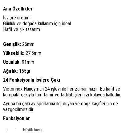
Ana Özellikler
İsviçre üretimi
Günlük ve doğada kullanım için ideal
Hafif ve şık tasarım
Genişlik:
26mm
Yükseklik:
27.5mm
Uzunluk:
91mm
Ağırlık:
155gr
24 Fonksiyonlu İsviçre Çakı
Victorinox Handyman 24 işlevi ile her zaman hazır. Bu hafif ve
kompakt çakıyla tüm tamir ve tadilat işlerinizi kolayca halledin.
Ayrıca bu çakı av sporlarına ilgi duyan ve doğa kaşiflerinin de
vazgeçilmezidir.
Fonksiyonlar
1
-
büyük bıçak