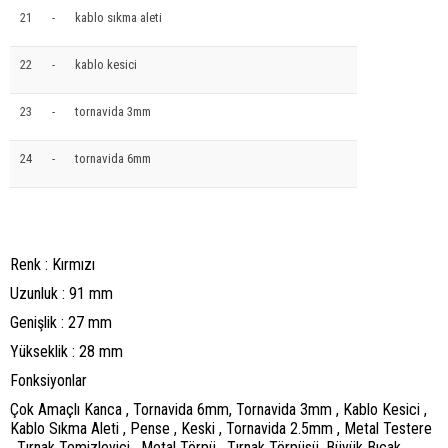
21
-
kablo sıkma aleti
22
-
kablo kesici
23
-
tornavida 3mm
24
-
tornavida 6mm
Renk : Kırmızı
Uzunluk : 91 mm
Genişlik : 27 mm
Yükseklik : 28 mm
Fonksiyonlar
Çok Amaçlı Kanca , Tornavida 6mm, Tornavida 3mm , Kablo Kesici ,
Kablo Sıkma Aleti , Pense , Keski , Tornavida 2.5mm , Metal Testere
, Tırnak Temizleyici , Metal Törpü , Tırnak Törpüsü, Büyük Bıçak,