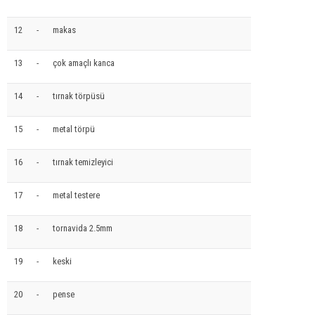
12
-
makas
13
-
çok amaçlı kanca
14
-
tırnak törpüsü
15
-
metal törpü
16
-
tırnak temizleyici
17
-
metal testere
18
-
tornavida 2.5mm
19
-
keski
20
-
pense