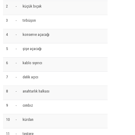
2
-
küçük bıçak
3
-
tirbüşon
4
-
konserve açacağı
5
-
şişe açacağı
6
-
kablo sıyırıcı
7
-
delik açıcı
8
-
anahtarlık halkası
9
-
cımbız
10
-
kürdan
11
-
testere