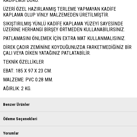
KADİFEMSİ DOKU.
ÜZERİ ÖZEL HAZIRLANMIŞ TERLEME YAPMAYAN KADİFE
KAPLAMA OLUP VİNLY MALZEMEDEN ÜRETİLMİŞTİR.
SIKIŞTIRILMIŞ YÜNLÜ KADİFE KAPLAMA YÜZEYİ SAYESİNDE
ÜZERİNE HERHANGİ BİRŞEY ÖRTMEDEN KULLANABİLİRSİNİZ.
PATLAMASINI ÖNLEMEK İÇİN EXTRA MAT KULLANMALISINIZ.
DİREK ÇADIR ZEMİNİNE KOYDUĞUNUZDA FARKETMEDİĞİNİZ BİR
ÇALI VEYA DİKEN YATAĞINIZ PATLATABİLİR.
TEKNİK ÖZELLİKLER
EBAT: 185 X 97 X 23 CM.
MALZEME: PVC 0.28 MM.
AĞIRLIK: 2 KG.
Benzer Ürünler
Ödeme Seçenekleri
Yorumlar