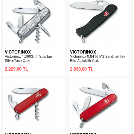
VICTORINOX
VICTORINOX
Victorinox 1.3603.T7 Spartan
Victorinox 0.8416.M3 Sentinel Tek
SilverTech Çakı
Elle Açılabilir Çakı
2.229,00 TL
2.839,00 TL