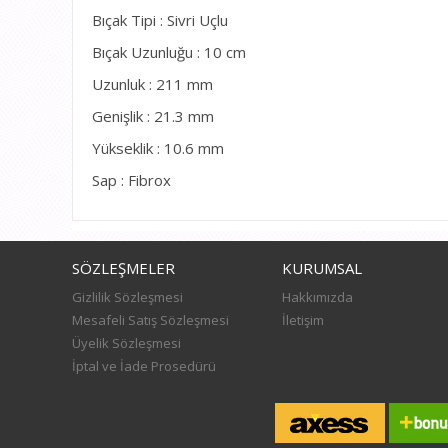
Bıçak Tipi : Sivri Uçlu
Bıçak Uzunluğu : 10 cm
Uzunluk : 211 mm
Genişlik : 21.3 mm
Yükseklik : 10.6 mm
Sap : Fibrox
SÖZLEŞMELER
KURUMSAL
Gizlilik Sözleşmesi
Hakkımızda
Mesafeli Satış Sözleşmesi
İletişim
Üyelik Sözleşmesi
İptal ve İade Prosedürü