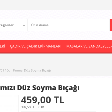
egoriler
ERİ
ÇADIR VE ÇADIR EKİPMANLARI
MASALAR VE SANDALYELE
7701 10cm Kırmızı Düz Soyma Bıçağı
rmızı Düz Soyma Bıçağı
459,00
TL
382,50 TL + KDV