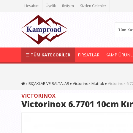
Hesabım
Üyelik
İletişim
Sizden Gelenler
Tüm Kat
TÜM KATEGORİLER
FIRSATLAR
KAMP ÜRÜNL
BIÇAKLAR VE BALTALAR
Victorinox Mutfak
Victorinox 6.
VICTORINOX
Victorinox 6.7701 10cm Kı